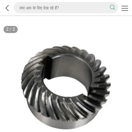
2
/
2