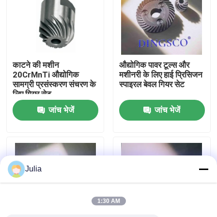
हमारे बारे में
फ़ैक्टरी टूर
काटने की मशीन
औद्योगिक पावर टूल्स और
20CrMnTi औद्योगिक
मशीनरी के लिए हाई प्रिसिजन
सामग्री प्रसंस्करण संचरण के
स्पाइरल बेवल गियर सेट
गुणवत्ता नियंत्रण
लिए गियर सेट
जांच भेजें
जांच भेजें
हमसे संपर्क करें
समाचार
Julia
मामले
1:30 AM
एक उद्धरण का अनुरोध करें