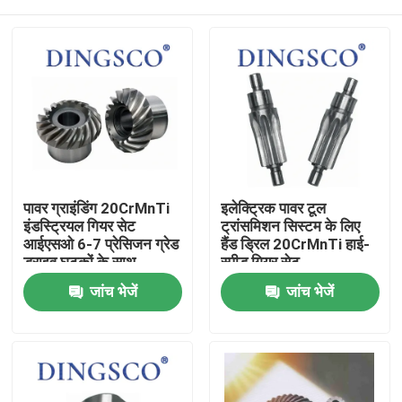
पावर ग्राइंडिंग 20CrMnTi
इलेक्ट्रिक पावर टूल
इंडस्ट्रियल गियर सेट
ट्रांसमिशन सिस्टम के लिए
आईएसओ 6-7 प्रेसिजन ग्रेड
हैंड ड्रिल 20CrMnTi हाई-
ड्राइव घटकों के साथ
स्पीड गियर सेट
घर
जांच भेजें
जांच भेजें
उत्पादों
वीडियो