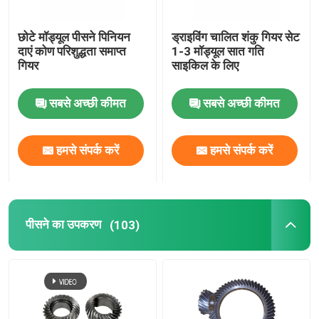
सिलाई मशीन गियर
छोटे मॉड्यूल पीसने पिनियन
ड्राइविंग चालित शंकु गियर सेट
दाएं कोण परिशुद्धता समाप्त
1-3 मॉड्यूल सात गति
गियर
साइकिल के लिए
पावर टूल गियर
सबसे अच्छी कीमत
सबसे अच्छी कीमत
ग्रेट वॉल मोटर गियर
हमसे संपर्क करें
हमसे संपर्क करें
औद्योगिक रेड्यूसर गियर
पीसने का उपकरण
(103)