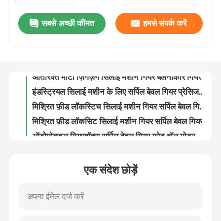
सबसे अच्छी कीमत
हमसे संपर्क करें
अतिरिक्त मोटी Lockstitch सिलाई मशीन bevel गियर स्क्रू गियर सर्पिल
हमारे बारे में
अतिरिक्त मोटी ज़िगज़ैग सिलाई मशीन गियर बेलनाकार गियर कुशल शक्ति संचरण
इंडस्ट्रियल सिलाई मशीन के लिए सर्पिल बेवल गियर प्रेसिजन 26320C गियर
फ़ैक्टरी टूर
मिश्रित फ़ीड लॉकस्टिच सिलाई मशीन गियर सर्पिल बेवल गियर 19 दांत 15 दांत 18 दांत
मिश्रित फ़ीड लॉकसिट सिलाई मशीन गियर सर्पिल बेवल गियर
गुणवत्ता नियंत्रण
ऑटोमोबाइल गियरबॉक्स सर्पिल बेवल गियर ग्रेट वॉल मोटर गियर
गैर-90° अक्ष कोण ड्राइव एक्सल बेवल गियर ग्रेट वॉल मोटर गियर
हमसे संपर्क करें
कार गियर शिफ्टर शाफ्ट ऑटोमोबाइल ट्रांसमिशन गियर के लिए ऑटोमोबाइल फोर्क शाफ्ट
99% ट्रांसमिशन दक्षता सर्पिल गियर ग्रेट वॉल मोटर गियर
समाचार
सर्पिल बेवल गियर उच्च परिशुद्धता कम शोर बिजली उपकरण के लिए छोटे अंतराल
एक संदेश छोड़ें
रिचार्जेबल हैंड इलेक्ट्रिक ड्रिल गियर 7 मिमी पावर टूल फ्रीजिंग के लिए कठोर सतह
मामले
पॉलिशिंग मशीन गियर 90 डिग्री ट्रांसमिट पावर हाई टॉर्क पावर टूल गियर
100 एंगल ग्राइंडर पावर टूल गियर स्पेयर पार्ट फॉर फ्लेक्सिबल ऑपरेशन
एक उद्धरण का अनुरोध करें
10 मिमी हाथ इलेक्ट्रिक ड्रिल गियर हेलिकल गियर शाफ्ट पावर टूल गियर