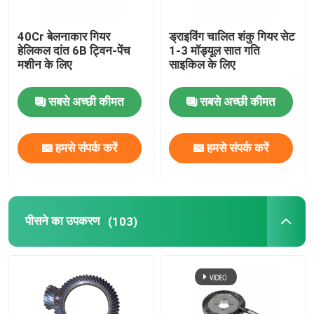
सिलाई मशीन गियर
40Cr बेलनाकार गियर
ड्राइविंग चालित शंकु गियर सेट
हेलिकल दांत 6B ट्विन-पेंच
1-3 मॉड्यूल सात गति
मशीन के लिए
साइकिल के लिए
पावर टूल गियर
सबसे अच्छी कीमत
सबसे अच्छी कीमत
ग्रेट वॉल मोटर गियर
हमसे संपर्क करें
हमसे संपर्क करें
औद्योगिक रेड्यूसर गियर
पीसने का उपकरण
(103)