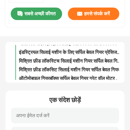
सबसे अच्छी कीमत
हमसे संपर्क करें
अतिरिक्त मोटी Lockstitch सिलाई मशीन bevel गियर स्क्रू गियर सर्पिल
हमारे बारे में
अतिरिक्त मोटी ज़िगज़ैग सिलाई मशीन गियर बेलनाकार गियर कुशल शक्ति संचरण
इंडस्ट्रियल सिलाई मशीन के लिए सर्पिल बेवल गियर प्रेसिजन 26320C गियर
फ़ैक्टरी टूर
मिश्रित फ़ीड लॉकस्टिच सिलाई मशीन गियर सर्पिल बेवल गियर 19 दांत 15 दांत 18 दांत
मिश्रित फ़ीड लॉकसिट सिलाई मशीन गियर सर्पिल बेवल गियर
गुणवत्ता नियंत्रण
ऑटोमोबाइल गियरबॉक्स सर्पिल बेवल गियर ग्रेट वॉल मोटर गियर
गैर-90° अक्ष कोण ड्राइव एक्सल बेवल गियर ग्रेट वॉल मोटर गियर
हमसे संपर्क करें
कार गियर शिफ्टर शाफ्ट ऑटोमोबाइल ट्रांसमिशन गियर के लिए ऑटोमोबाइल फोर्क शाफ्ट
99% ट्रांसमिशन दक्षता सर्पिल गियर ग्रेट वॉल मोटर गियर
समाचार
सर्पिल बेवल गियर उच्च परिशुद्धता कम शोर बिजली उपकरण के लिए छोटे अंतराल
एक संदेश छोड़ें
रिचार्जेबल हैंड इलेक्ट्रिक ड्रिल गियर 7 मिमी पावर टूल फ्रीजिंग के लिए कठोर सतह
मामले
पॉलिशिंग मशीन गियर 90 डिग्री ट्रांसमिट पावर हाई टॉर्क पावर टूल गियर
100 एंगल ग्राइंडर पावर टूल गियर स्पेयर पार्ट फॉर फ्लेक्सिबल ऑपरेशन
एक उद्धरण का अनुरोध करें
10 मिमी हाथ इलेक्ट्रिक ड्रिल गियर हेलिकल गियर शाफ्ट पावर टूल गियर