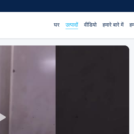
घर
उत्पादों
वीडियो
हमारे बारे में
हम