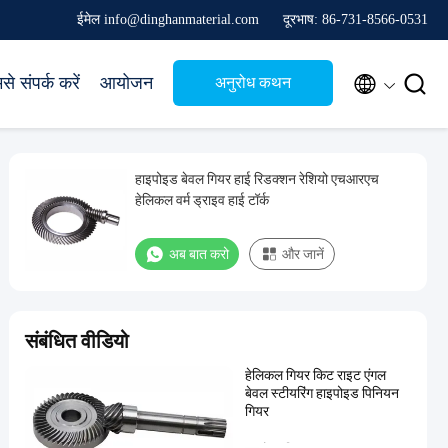
ईमेल info@dinghanmaterial.com
दूरभाष: 86-731-8566-0531


से संपर्क करें
आयोजन
अनुरोध कथन
हाइपोइड बेवल गियर हाई रिडक्शन रेशियो एचआरएच
हेलिकल वर्म ड्राइव हाई टॉर्क
अब बात करो
और जानें
संबंधित वीडियो
हेलिकल गियर किट राइट एंगल
बेवल स्टीयरिंग हाइपोइड पिनियन
गियर