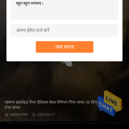
जमा करना
सामान्य हाइपोइड गियर हेलिकल बेवल पिनियन गियर शाफ्ट 90 डिग्री राइट
एंगल बायस
हाइपोइड गियर
2024-06-17