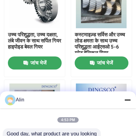
हमारे बारे में
उच्च परिशुद्धता, उच्च दक्षता,
कस्टमाइज़्ड सर्विस और उच्च
फ़ैक्टरी टूर
लंबे जीवन के साथ सर्पिल गियर
लोड क्षमता के साथ उच्च
हाइपोइड बेवल गियर
परिशुद्धता आईएसओ 5-6
ग्रेड हेलिकल गियर
गुणवत्ता नियंत्रण
जांच भेजें
जांच भेजें
हमसे संपर्क करें
समाचार
Alin
मामले
4:53 PM
एक उद्धरण का अनुरोध करें
Good day, what product are you looking 