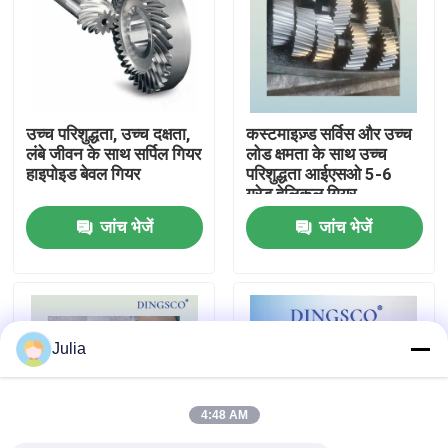
हमारे बारे में
फ़ैक्टरी टूर
उच्च परिशुद्धता, उच्च दक्षता,
कस्टमाइज़्ड सर्विस और उच्च
लंबे जीवन के साथ सर्पिल गियर
लोड क्षमता के साथ उच्च
हाइपोइड बेवल गियर
परिशुद्धता आईएसओ 5-6
गुणवत्ता नियंत्रण
ग्रेड हेलिकल गियर
जांच भेजें
जांच भेजें
हमसे संपर्क करें
समाचार
Julia
मामले
4:48 AM
एक उद्धरण का अनुरोध करें