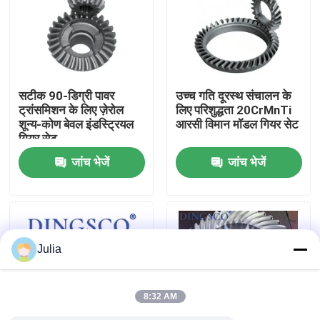
हमारे बारे में
फ़ैक्टरी टूर
सटीक 90-डिग्री पावर
उच्च गति दूरस्थ संचालन के
ट्रांसमिशन के लिए ज़ेरोल
लिए परिशुद्धता 20CrMnTi
शून्य-कोण बेवल इंडस्ट्रियल
आरसी विमान मॉडल गियर सेट
गुणवत्ता नियंत्रण
गियर सेट
जांच भेजें
जांच भेजें
हमसे संपर्क करें
समाचार
Julia
मामले
8:32 AM
एक उद्धरण का अनुरोध करें