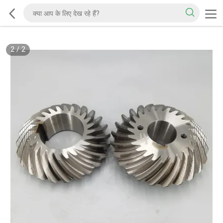
2
/
2