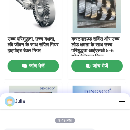
हमारे बारे में
फ़ैक्टरी टूर
उच्च परिशुद्धता, उच्च दक्षता,
कस्टमाइज़्ड सर्विस और उच्च
लंबे जीवन के साथ सर्पिल गियर
लोड क्षमता के साथ उच्च
हाइपोइड बेवल गियर
परिशुद्धता आईएसओ 5-6
गुणवत्ता नियंत्रण
ग्रेड हेलिकल गियर
जांच भेजें
जांच भेजें
हमसे संपर्क करें
समाचार
Julia
मामले
9:49 PM
एक उद्धरण का अनुरोध करें