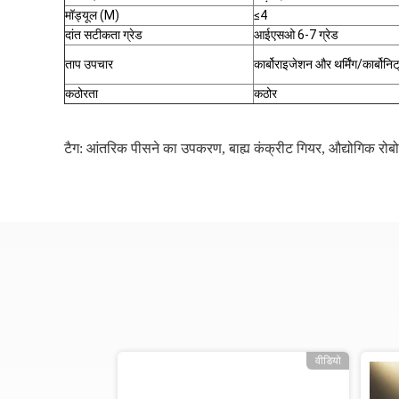
मॉड्यूल (M)
≤4
दांत सटीकता ग्रेड
आईएसओ 6-7 ग्रेड
ताप उपचार
कार्बोराइजेशन और थर्मिंग/कार्बोनिट्र
कठोरता
कठोर
टैग:
आंतरिक पीसने का उपकरण
,
बाह्य कंक्रीट गियर
,
औद्योगिक रोब
ो
वीडियो