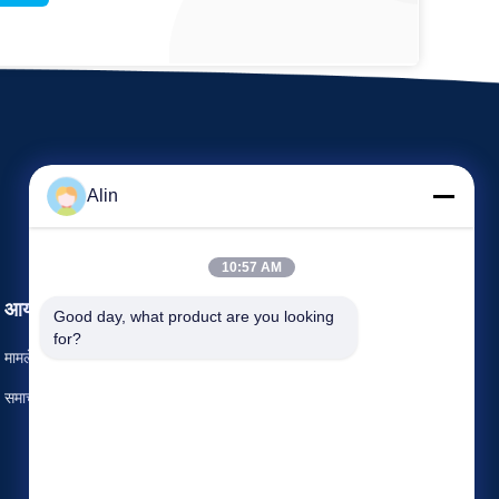
Alin
10:57 AM
आयोजन
Good day, what product are you looking 
अनुरोध कथन
for?
मामले
दूरभाष: 86-731-8566-0531
समाचार


