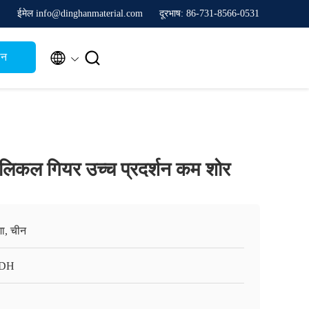
ईमेल info@dinghanmaterial.com
दूरभाष: 86-731-8566-0531


थन
 हेलिकल गियर उच्च प्रदर्शन कम शोर
्शा, चीन
 DH