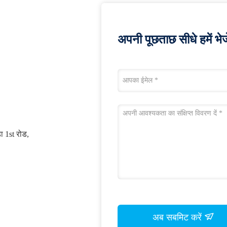
अपनी पूछताछ सीधे हमें भेजे
डा 1st रोड,
अब सबमिट करें