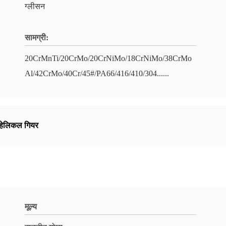
ग्लीसन
सामग्री:
20CrMnTi/20CrMo/20CrNiMo/18CrNiMo/38CrMo
Al/42CrMo/40Cr/45#/PA66/416/410/304......
 हेलिकल गियर
मूल्य