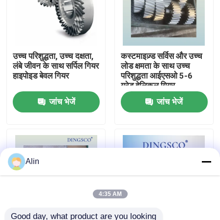
हमारे बारे में
उच्च परिशुद्धता, उच्च दक्षता,
कस्टमाइज़्ड सर्विस और उच्च
फ़ैक्टरी टूर
लंबे जीवन के साथ सर्पिल गियर
लोड क्षमता के साथ उच्च
हाइपोइड बेवल गियर
परिशुद्धता आईएसओ 5-6
ग्रेड हेलिकल गियर
गुणवत्ता नियंत्रण
जांच भेजें
जांच भेजें
हमसे संपर्क करें
समाचार
Alin
मामले
4:35 AM
एक उद्धरण का अनुरोध करें
Good day, what product are you looking 