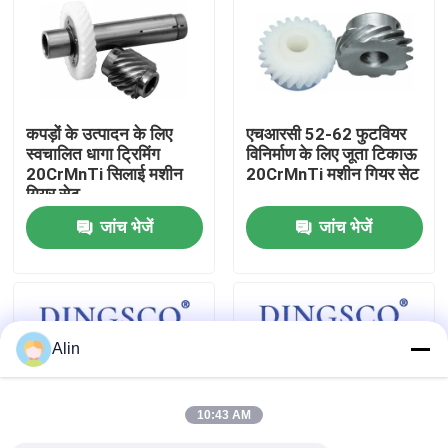
हमारे बारे में
फ़ैक्टरी टूर
कपड़ों के उत्पादन के लिए
एचआरसी 52-62 फुटवियर
स्वचालित धागा ट्रिमिंग
विनिर्माण के लिए जूता टिकाऊ
20CrMnTi सिलाई मशीन
20CrMnTi मशीन गियर सेट
गुणवत्ता नियंत्रण
गियर सेट
जांच भेजें
जांच भेजें
हमसे संपर्क करें
समाचार
Alin
मामले
10:43 AM
एक उद्धरण का अनुरोध करें