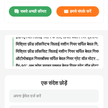
सबसे अच्छी कीमत
हमसे संपर्क करें
अतिरिक्त मोटी Lockstitch सिलाई मशीन bevel गियर स्क्रू गियर सर्पिल
हमारे बारे में
अतिरिक्त मोटी ज़िगज़ैग सिलाई मशीन गियर बेलनाकार गियर कुशल शक्ति संचरण
इंडस्ट्रियल सिलाई मशीन के लिए सर्पिल बेवल गियर प्रेसिजन 26320C गियर
फ़ैक्टरी टूर
मिश्रित फ़ीड लॉकस्टिच सिलाई मशीन गियर सर्पिल बेवल गियर 19 दांत 15 दांत 18 दांत
मिश्रित फ़ीड लॉकसिट सिलाई मशीन गियर सर्पिल बेवल गियर
गुणवत्ता नियंत्रण
ऑटोमोबाइल गियरबॉक्स सर्पिल बेवल गियर ग्रेट वॉल मोटर गियर
गैर-90° अक्ष कोण ड्राइव एक्सल बेवल गियर ग्रेट वॉल मोटर गियर
हमसे संपर्क करें
कार गियर शिफ्टर शाफ्ट ऑटोमोबाइल ट्रांसमिशन गियर के लिए ऑटोमोबाइल फोर्क शाफ्ट
99% ट्रांसमिशन दक्षता सर्पिल गियर ग्रेट वॉल मोटर गियर
समाचार
सर्पिल बेवल गियर उच्च परिशुद्धता कम शोर बिजली उपकरण के लिए छोटे अंतराल
एक संदेश छोड़ें
रिचार्जेबल हैंड इलेक्ट्रिक ड्रिल गियर 7 मिमी पावर टूल फ्रीजिंग के लिए कठोर सतह
मामले
पॉलिशिंग मशीन गियर 90 डिग्री ट्रांसमिट पावर हाई टॉर्क पावर टूल गियर
100 एंगल ग्राइंडर पावर टूल गियर स्पेयर पार्ट फॉर फ्लेक्सिबल ऑपरेशन
एक उद्धरण का अनुरोध करें
10 मिमी हाथ इलेक्ट्रिक ड्रिल गियर हेलिकल गियर शाफ्ट पावर टूल गियर