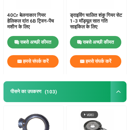
सिलाई मशीन गियर
40Cr बेलनाकार गियर
ड्राइविंग चालित शंकु गियर सेट
हेलिकल दांत 6B ट्विन-पेंच
1-3 मॉड्यूल सात गति
मशीन के लिए
साइकिल के लिए
पावर टूल गियर
सबसे अच्छी कीमत
सबसे अच्छी कीमत
ग्रेट वॉल मोटर गियर
हमसे संपर्क करें
हमसे संपर्क करें
औद्योगिक रेड्यूसर गियर
पीसने का उपकरण
(103)