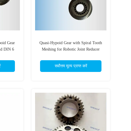
poid Gear
Quasi-Hypoid Gear with Spiral Tooth
nd DIN 6
Meshing for Robotic Joint Reducer
nsmission
Featuring DIN 6 Precision Class
ं
सर्वोत्तम मूल्य प्राप्त करें