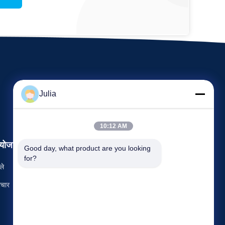
Julia
10:12 AM
योजन
Good day, what product are you looking 
अनुरोध कथन
for?
ले
दूरभाष: 86-731-8566-0531
चार



