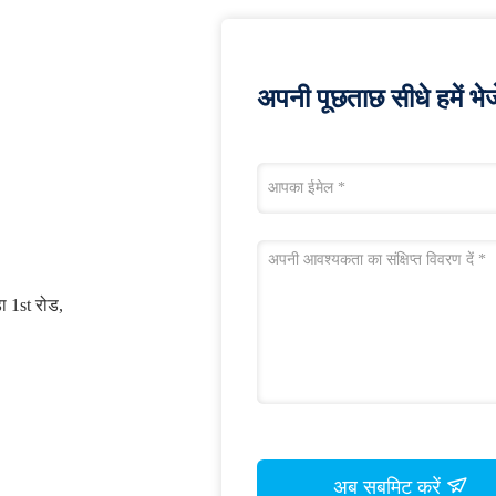
अपनी पूछताछ सीधे हमें भेजे
डा 1st रोड,
अब सबमिट करें