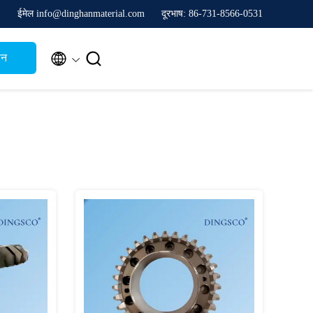
ईमेल info@dinghanmaterial.com
दूरभाष: 86-731-8566-0531


थन