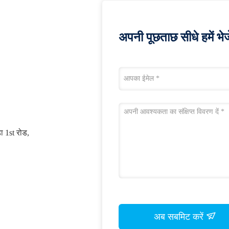
अपनी पूछताछ सीधे हमें भेजे
डा 1st रोड,
अब सबमिट करें