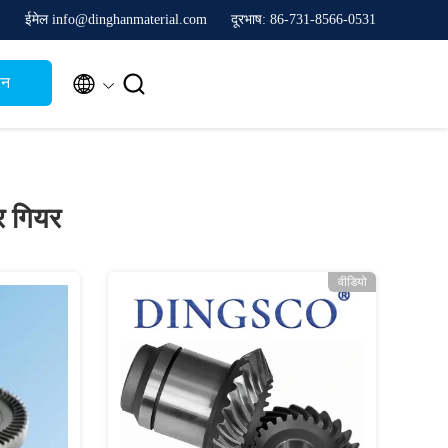
ईमेल info@dinghanmaterial.com
दूरभाष: 86-731-8566-0531


थन
र गियर
वीडियो