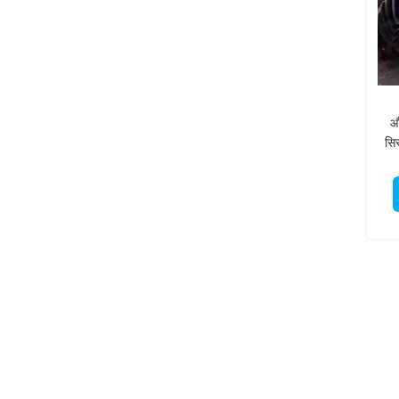
औद
सिस