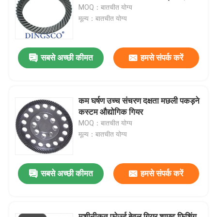
MOQ：बातचीत योग्य
मूल्य：बातचीत योग्य
हमारे बारे में
सबसे अच्छी कीमत
हमसे संपर्क करें
फ़ैक्टरी टूर
गुणवत्ता नियंत्रण
कम घर्षण उच्च संचरण दक्षता मछली पकड़ने
कस्टम औद्योगिक गियर
हमसे संपर्क करें
MOQ：बातचीत योग्य
मूल्य：बातचीत योग्य
समाचार
सबसे अच्छी कीमत
हमसे संपर्क करें
मामले
एक उद्धरण का अनुरोध करें
मशीनीकृत फोर्ज्ड बेवल गियर शाफ्ट फिशिंग