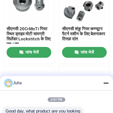
हमारे बारे में
सीएनसी 20CrMnTi गियर
सीएनसी शंकु गियर कम्प्यूटर
फ़ैक्टरी टूर
स्थिर ड्राइव मोटी सामग्री
पैटर्न मशीन के लिए बेलनाकार
सिलेंडर Lockstitch के लिए
तिरछा दांत
एस / एम
गुणवत्ता नियंत्रण
जांच भेजें
जांच भेजें
हमसे संपर्क करें
समाचार
Julia
मामले
2:07 PM
एक उद्धरण का अनुरोध करें
Good day, what product are you looking 