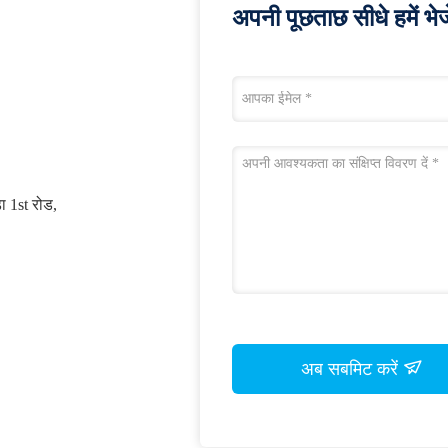
अपनी पूछताछ सीधे हमें भेजे
डा 1st रोड,
अब सबमिट करें