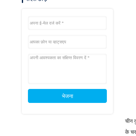
भेजना
चीन द
के चर