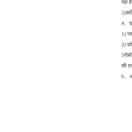
रहा ह
2)कठि
4、छोट
1) प्
2) छो
5रोबो
की एक
6、अंत