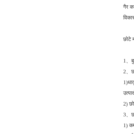
गैर क
विकास
छोटे 
1、बुद
2、छोट
1)धात
उत्पा
2) छो
3、छोट
1) कम